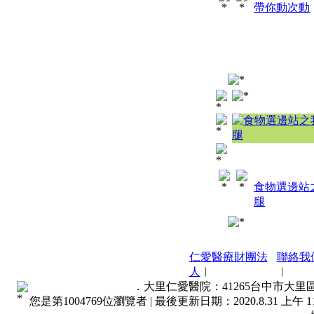
帶你動次動
食物選邊站
腿
仁愛醫療財團法
聯絡我
人
︱
︱
．大里仁愛醫院：41265台中市大里區東榮路
您是第
1004769
位瀏覽者 |
最後更新日期：2020.8.31 上午 11: