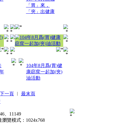
「胃」來，
「夾」出健康
未
104年8月爲(胃)健
嘉年
康窈窕一起加(夾)
油活動
下一頁
︱
最末頁
資
46、11149
覽模式：1024x768