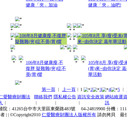
健康「夾」加油
健康「夾」油吧!
106年8月健康瘦,不
105年8月 享(瘦)受
復胖 疑難雜(夾)症不
(胃)來~由你決定 
畏(胃)懼
華活動
第一頁
︱
上一頁
︱
1
2
3
4
5
︱
仁愛醫療財團法
聯絡我們
隱私權公告
資訊安全政策
網站維運
人
︱
︱
︱
︱
訊
：41265台中市大里區東榮路483號 04-24819900 分機：111
者 |
| ©Copyright2010
仁愛醫療財團法人版權所有
請勿拷貝 最佳瀏