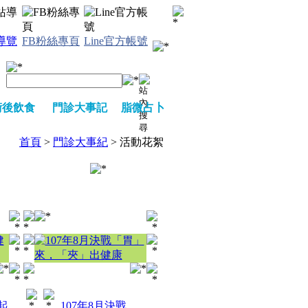
導覽
FB粉絲專頁
Line官方帳號
術後飲食
門診大事記
脂微占卜
首頁
>
門診大事紀
>
活動花絮
起
107年8月決戰