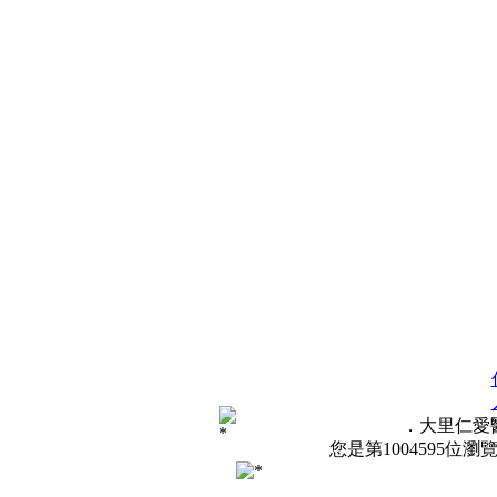
．大里仁愛醫院
您是第
1004595
位瀏覽