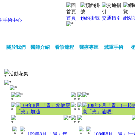
首頁
預約掛號
交通指引
網站
關於我們
醫師介紹
看診流程
醫療專區
減重手術
活動花絮
109年8月 「胃」您
108年8月「胃」!一